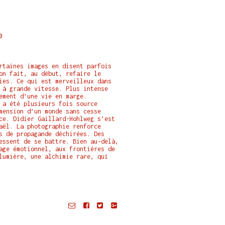
0
rtaines images en disent parfois
on fait, au début, refaire le
ies. Ce qui est merveilleux dans
 à grande vitesse. Plus intense
ement d’une vie en marge.
 a été plusieurs fois source
mension d’un monde sans cesse
ce. Didier Gaillard-Hohlweg s’est
aël. La photographie renforce
s de propagande déchirées. Des
essent de se battre. Bien au-delà,
age émotionnel, aux frontières de
lumière, une alchimie rare, qui