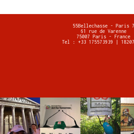
55Bellechasse - Paris 
61 rue de Varenne
75007 Paris - France
Tel : +33 175573939 | 1820