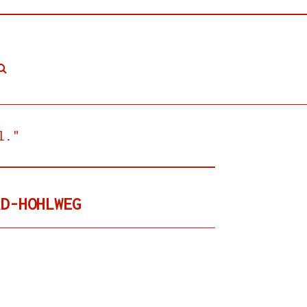
l."
RD-HOHLWEG