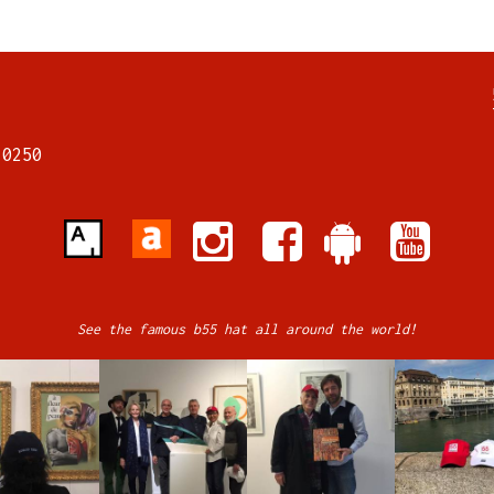
7
70250
See the famous b55 hat all around the world!