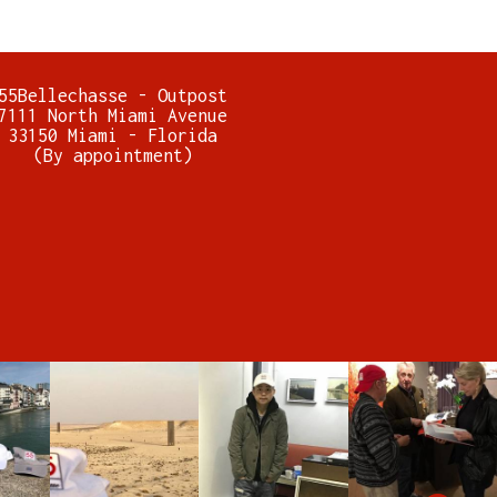
55Bellechasse - Outpost
7111 North Miami Avenue
33150 Miami - Florida
(By appointment)