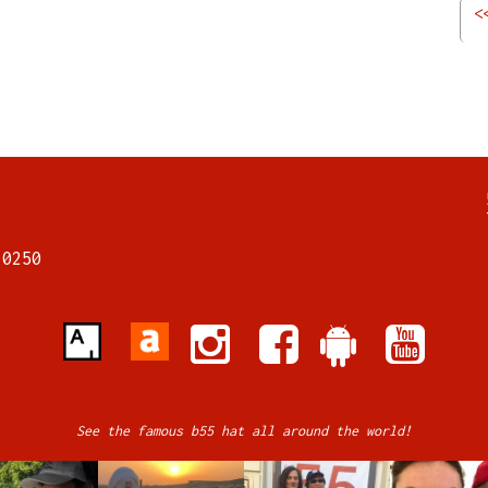
<
7
70250
See the famous b55 hat all around the world!