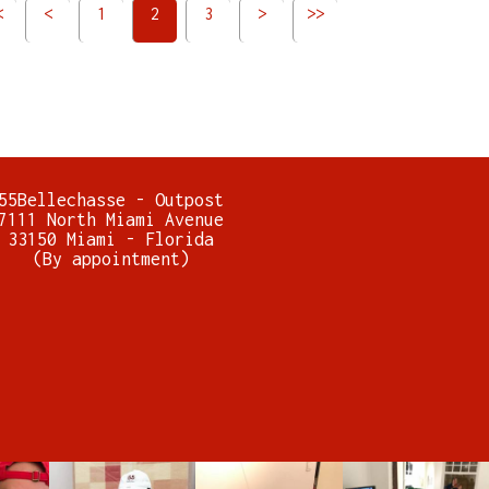
<
<
1
2
3
>
>>
55Bellechasse - Outpost
7111 North Miami Avenue
33150 Miami - Florida
(By appointment)